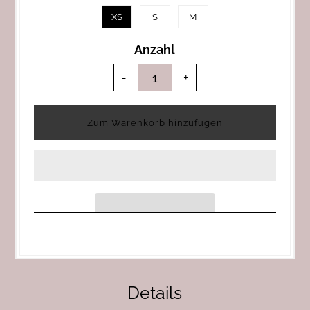
XS
S
M
Anzahl
-
+
Details